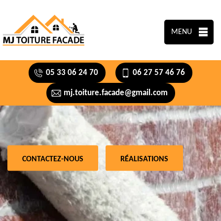
MENU
05 33 06 24 70
06 27 57 46 76
mj.toiture.facade@gmail.com
CONTACTEZ-NOUS
RÉALISATIONS