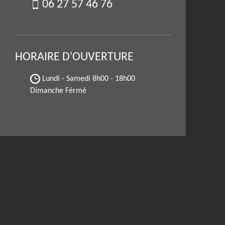
06 27 57 46 76
HORAIRE D'OUVERTURE
Lundi - Samedi
8h00 - 18h00
Dimanche Férmé