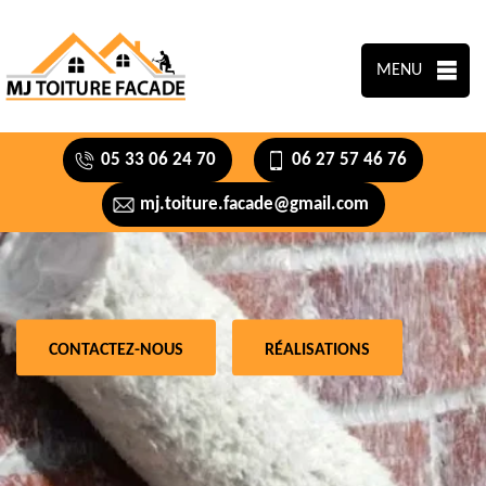
MENU
05 33 06 24 70
06 27 57 46 76
mj.toiture.facade@gmail.com
CONTACTEZ-NOUS
RÉALISATIONS