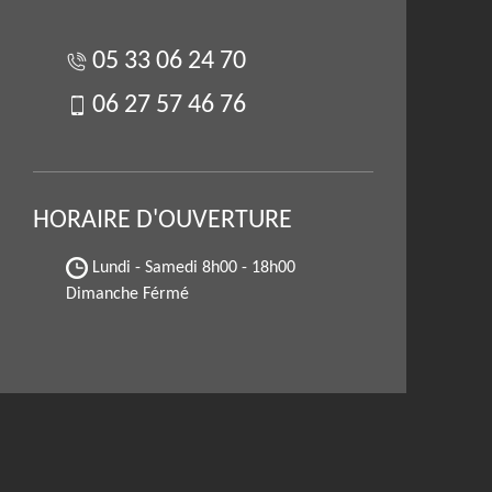
05 33 06 24 70
06 27 57 46 76
HORAIRE D'OUVERTURE
Lundi - Samedi
8h00 - 18h00
Dimanche Férmé