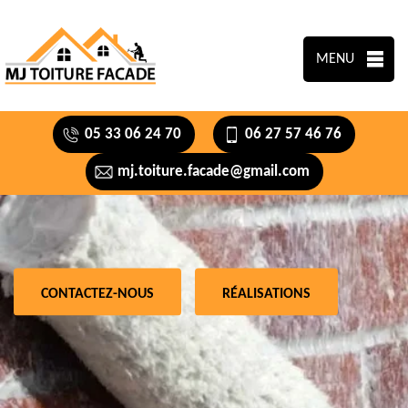
MENU
05 33 06 24 70
06 27 57 46 76
mj.toiture.facade@gmail.com
CONTACTEZ-NOUS
RÉALISATIONS