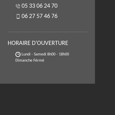
05 33 06 24 70
06 27 57 46 76
HORAIRE D'OUVERTURE
Lundi - Samedi
8h00 - 18h00
Dimanche Férmé