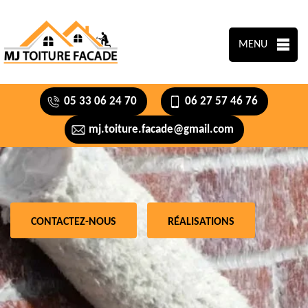
MENU
05 33 06 24 70
06 27 57 46 76
mj.toiture.facade@gmail.com
CONTACTEZ-NOUS
RÉALISATIONS