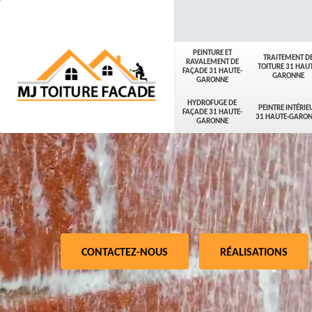
PEINTURE ET
TRAITEMENT D
RAVALEMENT DE
TOITURE 31 HAUT
FAÇADE 31 HAUTE-
GARONNE
GARONNE
HYDROFUGE DE
PEINTRE INTÉRIE
FAÇADE 31 HAUTE-
31 HAUTE-GARO
GARONNE
CONTACTEZ-NOUS
RÉALISATIONS