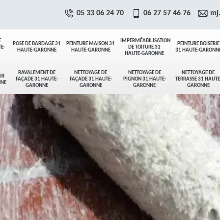
05 33 06 24 70
06 27 57 46 76
mj
E
IMPERMÉABILISATION
POSE DE BARDAGE 31
PEINTURE MAISON 31
PEINTURE BOISERIE
E-
DE TOITURE 31
HAUTE-GARONNE
HAUTE-GARONNE
31 HAUTE-GARONN
HAUTE-GARONNE
RAVALEMENT DE
NETTOYAGE DE
NETTOYAGE DE
NETTOYAGE DE
UR
FAÇADE 31 HAUTE-
FAÇADE 31 HAUTE-
PIGNON 31 HAUTE-
TERRASSE 31 HAUTE
NNE
GARONNE
GARONNE
GARONNE
GARONNE