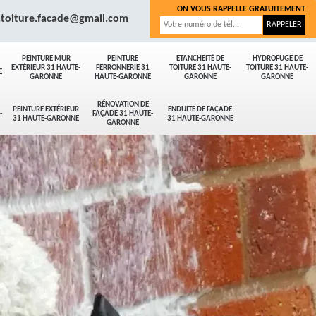
ON VOUS RAPPELLE GRATUITEMENT
.toiture.facade@gmail.com
PEINTURE MUR
PEINTURE
ETANCHEITÉ DE
HYDROFUGE DE
EXTÉRIEUR 31 HAUTE-
FERRONNERIE 31
TOITURE 31 HAUTE-
TOITURE 31 HAUTE-
E
GARONNE
HAUTE-GARONNE
GARONNE
GARONNE
RÉNOVATION DE
PEINTURE EXTÉRIEUR
ENDUITE DE FAÇADE
-
FAÇADE 31 HAUTE-
31 HAUTE-GARONNE
31 HAUTE-GARONNE
GARONNE