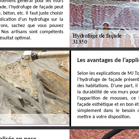
raitement général pour les murs
cade, l'hydrofuge de façade peut
béton, etc. Il faut juste choisir
lication d'un hydrofuge sur la
rons, sachez que vous pouvez
 Nos artisans sont compétents
ésultat optimal.
Les avantages de l’appl
Selon les explications de MJ T
l’hydrofuge de façade présen
des habitations. D’une part, il
la durabilité de vos murs po
l’apparition de mousses, ce
façade esthétique et en bon ét
simplement dans le besoin d
mettre à votre disposition.