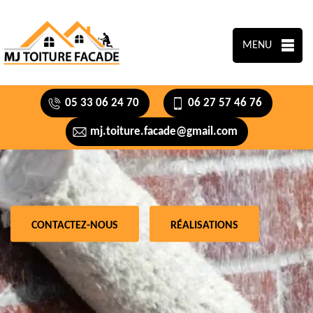
MENU
05 33 06 24 70
06 27 57 46 76
mj.toiture.facade@gmail.com
CONTACTEZ-NOUS
RÉALISATIONS