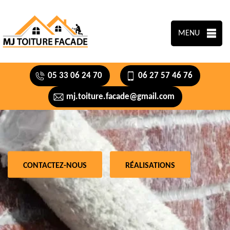
MENU
05 33 06 24 70
06 27 57 46 76
mj.toiture.facade@gmail.com
CONTACTEZ-NOUS
RÉALISATIONS