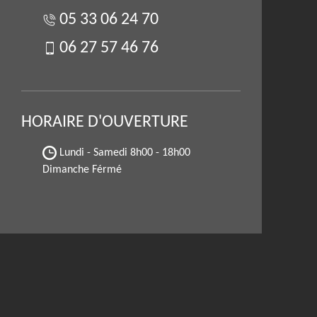
05 33 06 24 70
06 27 57 46 76
HORAIRE D'OUVERTURE
Lundi - Samedi
8h00 - 18h00
Dimanche Férmé