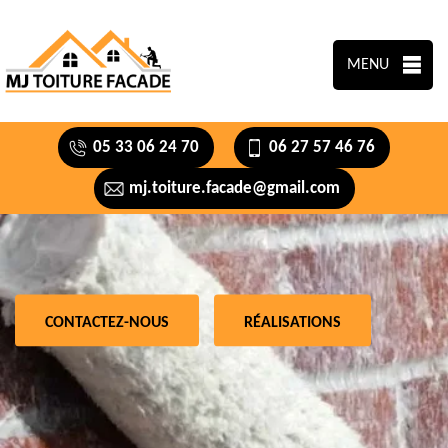
MENU
05 33 06 24 70
06 27 57 46 76
mj.toiture.facade@gmail.com
CONTACTEZ-NOUS
RÉALISATIONS