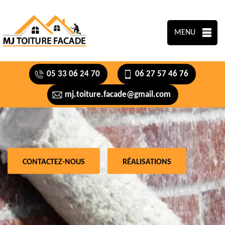
MENU
05 33 06 24 70
06 27 57 46 76
mj.toiture.facade@gmail.com
CONTACTEZ-NOUS
RÉALISATIONS