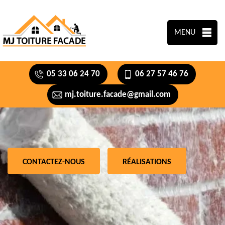
MENU
05 33 06 24 70
06 27 57 46 76
mj.toiture.facade@gmail.com
CONTACTEZ-NOUS
RÉALISATIONS