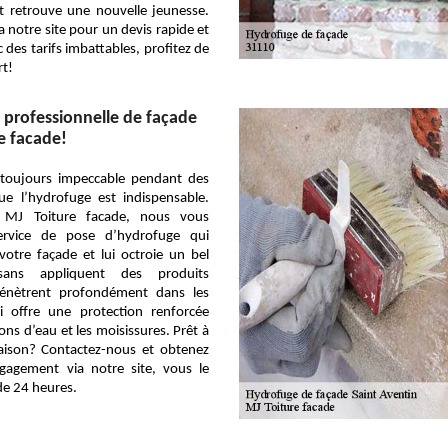
t retrouve une nouvelle jeunesse.
 notre site pour un devis rapide et
 des tarifs imbattables, profitez de
rt!
professionnelle de façade
e facade!
toujours impeccable pendant des
ue l’hydrofuge est indispensable.
se MJ Toiture facade, nous vous
rvice de pose d’hydrofuge qui
votre façade et lui octroie un bel
isans appliquent des produits
pénètrent profondément dans les
i offre une protection renforcée
tions d’eau et les moisissures. Prêt à
aison? Contactez-nous et obtenez
gagement via notre site, vous le
de 24 heures.