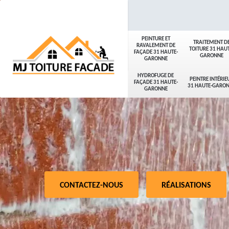
PEINTURE ET
TRAITEMENT D
RAVALEMENT DE
TOITURE 31 HAUT
FAÇADE 31 HAUTE-
GARONNE
GARONNE
HYDROFUGE DE
PEINTRE INTÉRIE
FAÇADE 31 HAUTE-
31 HAUTE-GARO
GARONNE
CONTACTEZ-NOUS
RÉALISATIONS