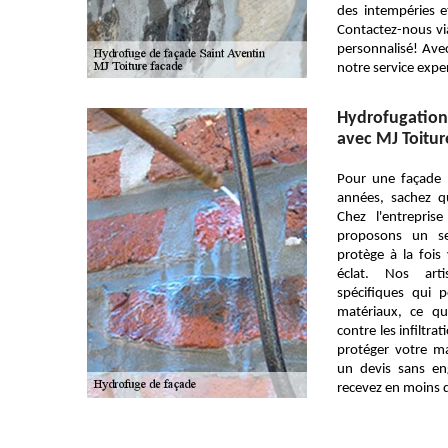
des intempéries e
Contactez-nous via
personnalisé! Avec
notre service expe
Hydrofugation 
avec MJ Toitur
Pour une façade 
années, sachez q
Chez l'entrepri
proposons un se
protège à la fois 
éclat. Nos art
spécifiques qui 
matériaux, ce qu
contre les infiltra
protéger votre m
un devis sans en
recevez en moins 