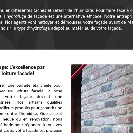
ler différentes tâches et retenir de l’humidité. Pour faire face à ce
, l’hydrofuge de façade est une alternative efficace. Notre entrepr
ns. Nos agents vont nettoyer et démousser votre façade avant de réal
choisir le type d’hydrofuge adapté au matériau de votre façade.
ge: L’excellence par
 Toiture facade!
rer une parfaite étanchéité pour
vec MJ Toiture facade, la pose
ur votre façade devient une
îtrisée. Nos artisans qualifiés
meilleurs produits pour garantir une
ion contre l’humidité. Que ce soit
 neuve ou en rénovation, nous
éthode pour répondre à tous vos
l geste, votre façade est protégée