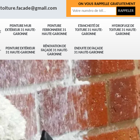
ON VOUS RAPPELLE GRATUITEMENT
.toiture.facade@gmail.com
PEINTURE MUR
PEINTURE
ETANCHEITÉ DE
HYDROFUGE DE
EXTÉRIEUR 31 HAUTE-
FERRONNERIE 31
TOITURE 31 HAUTE-
TOITURE 31 HAUTE-
E
GARONNE
HAUTE-GARONNE
GARONNE
GARONNE
RÉNOVATION DE
PEINTURE EXTÉRIEUR
ENDUITE DE FAÇADE
-
FAÇADE 31 HAUTE-
31 HAUTE-GARONNE
31 HAUTE-GARONNE
GARONNE