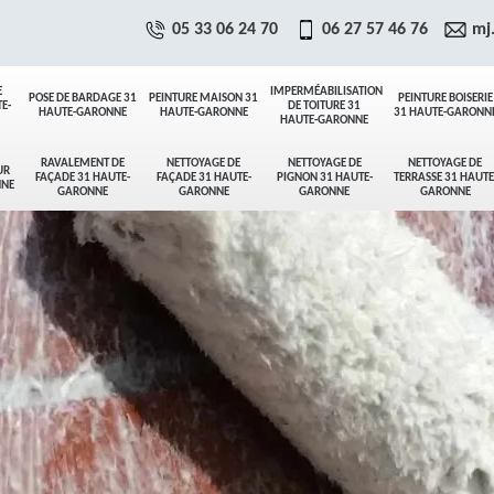
05 33 06 24 70
06 27 57 46 76
mj
E
IMPERMÉABILISATION
POSE DE BARDAGE 31
PEINTURE MAISON 31
PEINTURE BOISERIE
E-
DE TOITURE 31
HAUTE-GARONNE
HAUTE-GARONNE
31 HAUTE-GARONN
HAUTE-GARONNE
RAVALEMENT DE
NETTOYAGE DE
NETTOYAGE DE
NETTOYAGE DE
UR
FAÇADE 31 HAUTE-
FAÇADE 31 HAUTE-
PIGNON 31 HAUTE-
TERRASSE 31 HAUTE
NNE
GARONNE
GARONNE
GARONNE
GARONNE