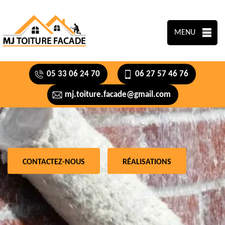
MENU
05 33 06 24 70
06 27 57 46 76
mj.toiture.facade@gmail.com
CONTACTEZ-NOUS
RÉALISATIONS