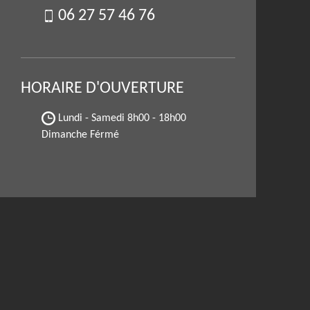
06 27 57 46 76
HORAIRE D'OUVERTURE
Lundi - Samedi
8h00 - 18h00
Dimanche Férmé