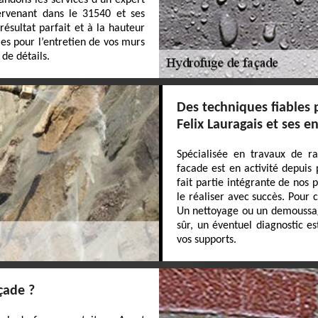
ndons les services d’un expert
ervenant dans le 31540 et ses
ésultat parfait et à la hauteur
iles pour l’entretien de vos murs
 de détails.
Des techniques fiables 
Felix Lauragais et ses e
Spécialisée en travaux de r
facade est en activité depuis
fait partie intégrante de nos
le réaliser avec succès. Pour 
Un nettoyage ou un demoussage
sûr, un éventuel diagnostic e
vos supports.
çade ?