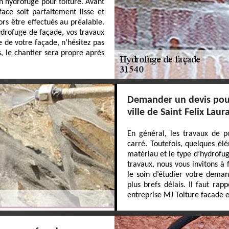
n hydrofuge pour toiture. Avant
face soit parfaitement lisse et
rs être effectués au préalable.
ydrofuge de façade, vos travaux
 de votre façade, n’hésitez pas
, le chantier sera propre après
Demander un devis pour
ville de Saint Felix Laur
En général, les travaux de p
carré. Toutefois, quelques él
matériau et le type d’hydrofuge
travaux, nous vous invitons à
le soin d’étudier votre dema
plus brefs délais. Il faut rap
entreprise MJ Toiture facade e