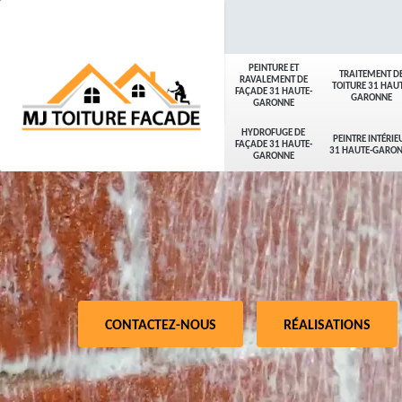
PEINTURE ET
TRAITEMENT D
RAVALEMENT DE
TOITURE 31 HAUT
FAÇADE 31 HAUTE-
GARONNE
GARONNE
HYDROFUGE DE
PEINTRE INTÉRIE
FAÇADE 31 HAUTE-
31 HAUTE-GARO
GARONNE
CONTACTEZ-NOUS
RÉALISATIONS