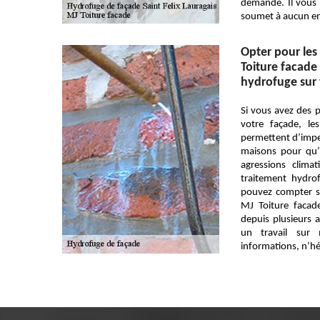
demande. Il vous 
soumet à aucun e
Opter pour les 
Toiture facade
hydrofuge sur 
Si vous avez des 
votre façade, le
permettent d’imper
maisons pour qu’i
agressions clima
traitement hydro
pouvez compter su
MJ Toiture facad
depuis plusieurs 
un travail sur
informations, n’hé