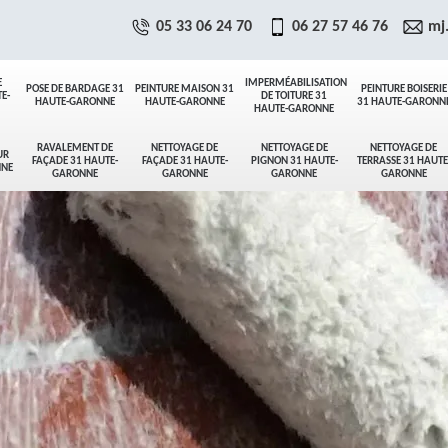
05 33 06 24 70
06 27 57 46 76
mj
E
IMPERMÉABILISATION
POSE DE BARDAGE 31
PEINTURE MAISON 31
PEINTURE BOISERIE
E-
DE TOITURE 31
HAUTE-GARONNE
HAUTE-GARONNE
31 HAUTE-GARONN
HAUTE-GARONNE
RAVALEMENT DE
NETTOYAGE DE
NETTOYAGE DE
NETTOYAGE DE
UR
FAÇADE 31 HAUTE-
FAÇADE 31 HAUTE-
PIGNON 31 HAUTE-
TERRASSE 31 HAUTE
NNE
GARONNE
GARONNE
GARONNE
GARONNE