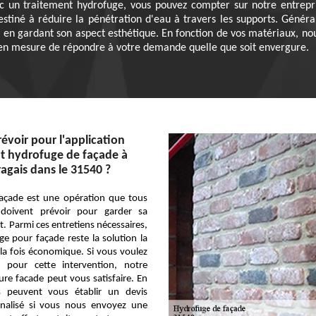
c un traitement hydrofuge, vous pouvez compter sur notre entrepr
estiné à réduire la pénétration d'eau à travers les supports. Génér
 en gardant son aspect esthétique. En fonction de vos matériaux, no
 en mesure de répondre à votre demande quelle que soit envergure.
évoir pour l'application
t hydrofuge de façade à
ragais dans le 31540 ?
 façade est une opération que tous
s doivent prévoir pour garder sa
. Parmi ces entretiens nécessaires,
e pour façade reste la solution la
 la fois économique. Si vous voulez
if pour cette intervention, notre
ure facade peut vous satisfaire. En
s peuvent vous établir un devis
onnalisé si vous nous envoyez une