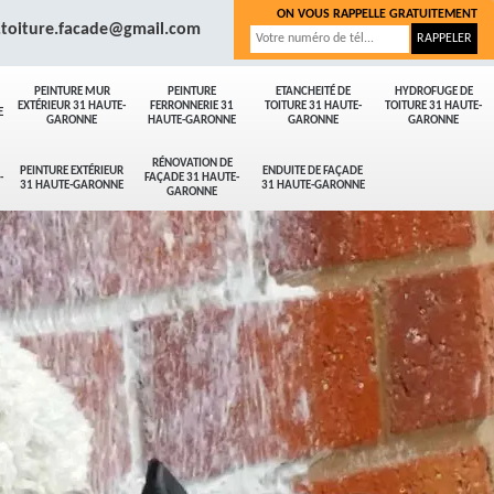
ON VOUS RAPPELLE GRATUITEMENT
.toiture.facade@gmail.com
PEINTURE MUR
PEINTURE
ETANCHEITÉ DE
HYDROFUGE DE
EXTÉRIEUR 31 HAUTE-
FERRONNERIE 31
TOITURE 31 HAUTE-
TOITURE 31 HAUTE-
E
GARONNE
HAUTE-GARONNE
GARONNE
GARONNE
RÉNOVATION DE
PEINTURE EXTÉRIEUR
ENDUITE DE FAÇADE
-
FAÇADE 31 HAUTE-
31 HAUTE-GARONNE
31 HAUTE-GARONNE
GARONNE