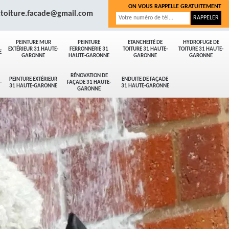
ON VOUS RAPPELLE GRATUITEMENT
.toiture.facade@gmail.com
PEINTURE MUR
PEINTURE
ETANCHEITÉ DE
HYDROFUGE DE
EXTÉRIEUR 31 HAUTE-
FERRONNERIE 31
TOITURE 31 HAUTE-
TOITURE 31 HAUTE-
E
GARONNE
HAUTE-GARONNE
GARONNE
GARONNE
RÉNOVATION DE
PEINTURE EXTÉRIEUR
ENDUITE DE FAÇADE
-
FAÇADE 31 HAUTE-
31 HAUTE-GARONNE
31 HAUTE-GARONNE
GARONNE