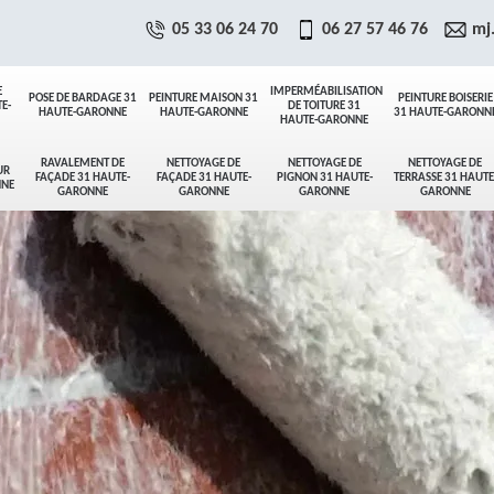
05 33 06 24 70
06 27 57 46 76
mj
E
IMPERMÉABILISATION
POSE DE BARDAGE 31
PEINTURE MAISON 31
PEINTURE BOISERIE
E-
DE TOITURE 31
HAUTE-GARONNE
HAUTE-GARONNE
31 HAUTE-GARONN
HAUTE-GARONNE
RAVALEMENT DE
NETTOYAGE DE
NETTOYAGE DE
NETTOYAGE DE
UR
FAÇADE 31 HAUTE-
FAÇADE 31 HAUTE-
PIGNON 31 HAUTE-
TERRASSE 31 HAUTE
NNE
GARONNE
GARONNE
GARONNE
GARONNE