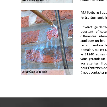
demandez votre de
MJ Toiture fac
le traitement 
L’hydrofuge de f
pourtant efficac
différentes inte
appliquer un hydr
recommandons le
domaine, qui est M
le 31240 et ses 
vous garantir un r
vos attentes. Il v
pour l’entretien d
à nous contacter p