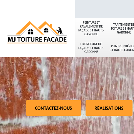
PEINTURE ET
TRAITEMENT D
RAVALEMENT DE
TOITURE 31 HAUT
FAÇADE 31 HAUTE-
GARONNE
GARONNE
HYDROFUGE DE
PEINTRE INTÉRIE
FAÇADE 31 HAUTE-
31 HAUTE-GARO
GARONNE
CONTACTEZ-NOUS
RÉALISATIONS