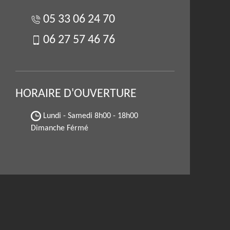
05 33 06 24 70
06 27 57 46 76
HORAIRE D'OUVERTURE
Lundi - Samedi
8h00 - 18h00
Dimanche Férmé