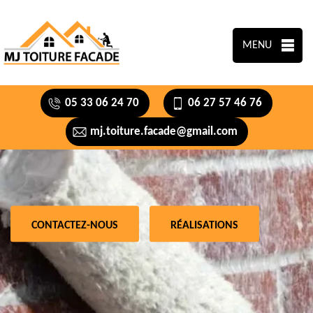
MENU
05 33 06 24 70
06 27 57 46 76
mj.toiture.facade@gmail.com
CONTACTEZ-NOUS
RÉALISATIONS