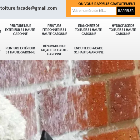
ON VOUS RAPPELLE GRATUITEMENT
.toiture.facade@gmail.com
PEINTURE MUR
PEINTURE
ETANCHEITÉ DE
HYDROFUGE DE
EXTÉRIEUR 31 HAUTE-
FERRONNERIE 31
TOITURE 31 HAUTE-
TOITURE 31 HAUTE-
E
GARONNE
HAUTE-GARONNE
GARONNE
GARONNE
RÉNOVATION DE
PEINTURE EXTÉRIEUR
ENDUITE DE FAÇADE
-
FAÇADE 31 HAUTE-
31 HAUTE-GARONNE
31 HAUTE-GARONNE
GARONNE