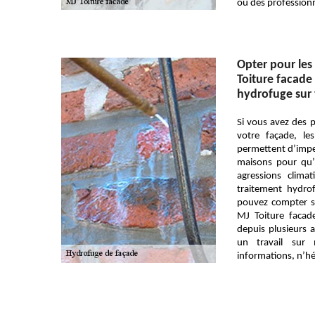
ou des professionne
Opter pour les 
Toiture facade
hydrofuge sur 
Si vous avez des 
votre façade, le
permettent d’imper
maisons pour qu’i
agressions clima
traitement hydro
pouvez compter su
MJ Toiture facad
depuis plusieurs 
un travail sur
informations, n’hé