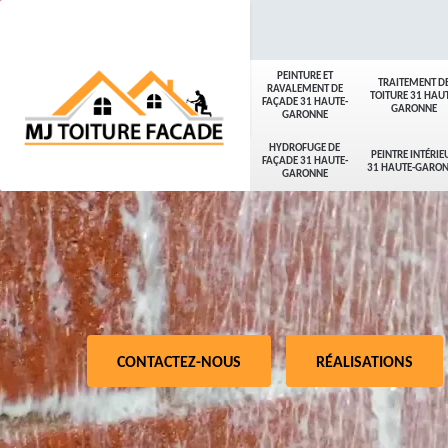
PEINTURE ET
TRAITEMENT D
RAVALEMENT DE
TOITURE 31 HAUT
FAÇADE 31 HAUTE-
GARONNE
GARONNE
HYDROFUGE DE
PEINTRE INTÉRIE
FAÇADE 31 HAUTE-
31 HAUTE-GARO
GARONNE
CONTACTEZ-NOUS
RÉALISATIONS