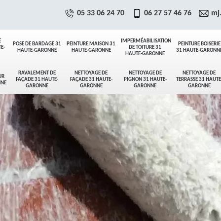
05 33 06 24 70
06 27 57 46 76
mj
E
IMPERMÉABILISATION
POSE DE BARDAGE 31
PEINTURE MAISON 31
PEINTURE BOISERIE
E-
DE TOITURE 31
HAUTE-GARONNE
HAUTE-GARONNE
31 HAUTE-GARONN
HAUTE-GARONNE
RAVALEMENT DE
NETTOYAGE DE
NETTOYAGE DE
NETTOYAGE DE
UR
FAÇADE 31 HAUTE-
FAÇADE 31 HAUTE-
PIGNON 31 HAUTE-
TERRASSE 31 HAUTE
NNE
GARONNE
GARONNE
GARONNE
GARONNE