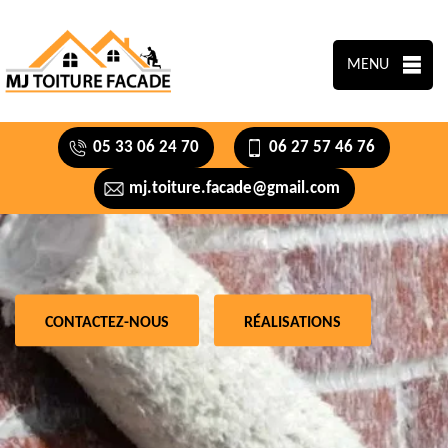
MENU
05 33 06 24 70
06 27 57 46 76
mj.toiture.facade@gmail.com
CONTACTEZ-NOUS
RÉALISATIONS