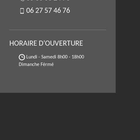
06 27 57 46 76
HORAIRE D'OUVERTURE
Lundi - Samedi
8h00 - 18h00
Dimanche Férmé