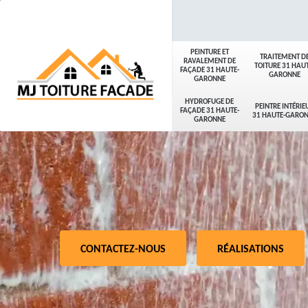
PEINTURE ET
TRAITEMENT D
RAVALEMENT DE
TOITURE 31 HAUT
FAÇADE 31 HAUTE-
GARONNE
GARONNE
HYDROFUGE DE
PEINTRE INTÉRIE
FAÇADE 31 HAUTE-
31 HAUTE-GARO
GARONNE
CONTACTEZ-NOUS
RÉALISATIONS