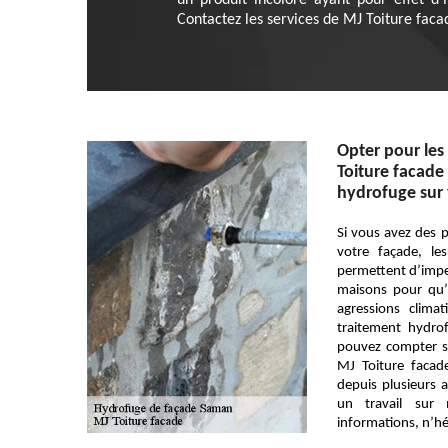
un produit incolore ayant pour effet d’
Contactez les services de MJ Toiture faca
Opter pour les 
Toiture facade
hydrofuge sur 
Si vous avez des 
votre façade, le
permettent d’imper
maisons pour qu’i
agressions clima
traitement hydro
pouvez compter su
MJ Toiture facad
depuis plusieurs 
un travail sur
informations, n’hé