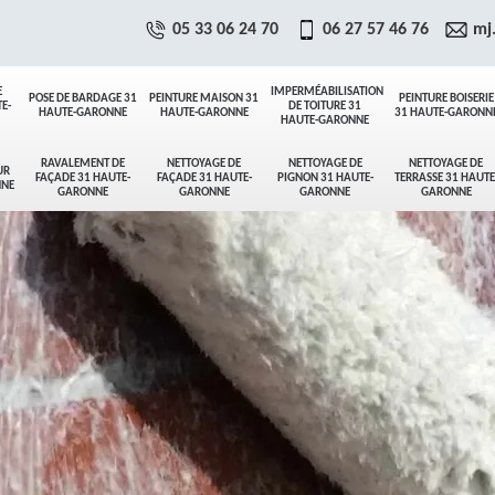
05 33 06 24 70
06 27 57 46 76
mj
E
IMPERMÉABILISATION
POSE DE BARDAGE 31
PEINTURE MAISON 31
PEINTURE BOISERIE
E-
DE TOITURE 31
HAUTE-GARONNE
HAUTE-GARONNE
31 HAUTE-GARONN
HAUTE-GARONNE
RAVALEMENT DE
NETTOYAGE DE
NETTOYAGE DE
NETTOYAGE DE
UR
FAÇADE 31 HAUTE-
FAÇADE 31 HAUTE-
PIGNON 31 HAUTE-
TERRASSE 31 HAUTE
NNE
GARONNE
GARONNE
GARONNE
GARONNE