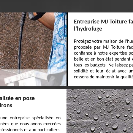
Entreprise MJ Toiture f
l’hydrofuge
Protégez votre maison de l’hum
proposée par MJ Toiture faca
confiance à notre expertise p
belle et en bon état pendant 
tous les budgets. Ne laissez 
solidité et leur éclat avec u
cessons de maintenir la qualit
alisée en pose
irons
une entreprise spécialisée en
années que nous avons exercées
fessionnels et aux particuliers.