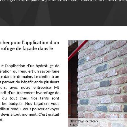
 nos agents se déplacent gratuitement chez vous à Seilh et ses enviro
 cher pour l'application d'un
rofuge de façade dans le
que l’application d’un hydrofuge de
ration qui requiert un savoir-faire
e dans le domaine. Le confier à un
 permet de bénéficier de plusieurs
leurs, avec notre entreprise MJ
 tarif d’un traitement hydrofuge de
s du tout cher. Nos tarifs sont
s les budgets. Nos façadiers vous
eilleur rendu. Vous pouvez envoyer
devis à tout moment. C’est gratuit
t.