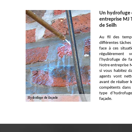
Un hydrofuge d
entreprise MJ T
de Seilh
Au fil des temp
différentes tâches 
face à ces situati
régulièrement 
l’hydrofuge de fa
Notre entreprise M
si vous habitez d
agents vont net
avant de réaliser 
compétents dans l
type d’hydrofug
façade.