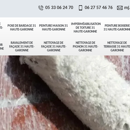
05 33 06 24 70
06 27 57 46 76
mj
E
IMPERMÉABILISATION
POSE DE BARDAGE 31
PEINTURE MAISON 31
PEINTURE BOISERIE
E-
DE TOITURE 31
HAUTE-GARONNE
HAUTE-GARONNE
31 HAUTE-GARONN
HAUTE-GARONNE
RAVALEMENT DE
NETTOYAGE DE
NETTOYAGE DE
NETTOYAGE DE
UR
FAÇADE 31 HAUTE-
FAÇADE 31 HAUTE-
PIGNON 31 HAUTE-
TERRASSE 31 HAUTE
NNE
GARONNE
GARONNE
GARONNE
GARONNE