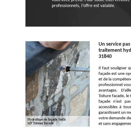
vous avez prévu. Pour toute intervention,
professionnels, l’offre est valable.
Un service pas
traitement hyd
31840
Il faut souligner 
façade est une opé
et de la compétenc
professionnel vous
avantages. D’ail
Toiture facade, le
façade n’est pa
accessibles à tou
garantissent un m
votre demande de 
et sans engagemen