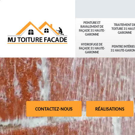
PEINTURE ET
TRAITEMENT D
RAVALEMENT DE
TOITURE 31 HAUT
FAÇADE 31 HAUTE-
GARONNE
GARONNE
HYDROFUGE DE
PEINTRE INTÉRIE
FAÇADE 31 HAUTE-
31 HAUTE-GARO
GARONNE
CONTACTEZ-NOUS
RÉALISATIONS