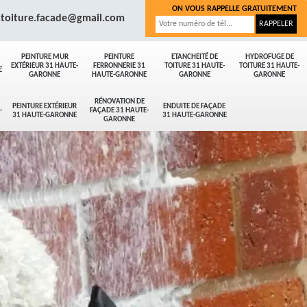
ON VOUS RAPPELLE GRATUITEMENT
.toiture.facade@gmail.com
PEINTURE MUR
PEINTURE
ETANCHEITÉ DE
HYDROFUGE DE
EXTÉRIEUR 31 HAUTE-
FERRONNERIE 31
TOITURE 31 HAUTE-
TOITURE 31 HAUTE-
E
GARONNE
HAUTE-GARONNE
GARONNE
GARONNE
RÉNOVATION DE
PEINTURE EXTÉRIEUR
ENDUITE DE FAÇADE
-
FAÇADE 31 HAUTE-
31 HAUTE-GARONNE
31 HAUTE-GARONNE
GARONNE