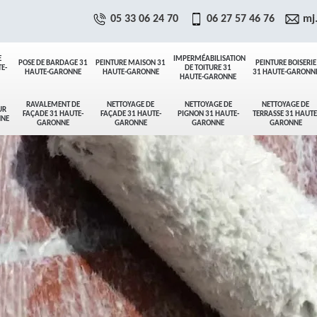
05 33 06 24 70
06 27 57 46 76
mj
E
IMPERMÉABILISATION
POSE DE BARDAGE 31
PEINTURE MAISON 31
PEINTURE BOISERIE
E-
DE TOITURE 31
HAUTE-GARONNE
HAUTE-GARONNE
31 HAUTE-GARONN
HAUTE-GARONNE
RAVALEMENT DE
NETTOYAGE DE
NETTOYAGE DE
NETTOYAGE DE
UR
FAÇADE 31 HAUTE-
FAÇADE 31 HAUTE-
PIGNON 31 HAUTE-
TERRASSE 31 HAUTE
NNE
GARONNE
GARONNE
GARONNE
GARONNE