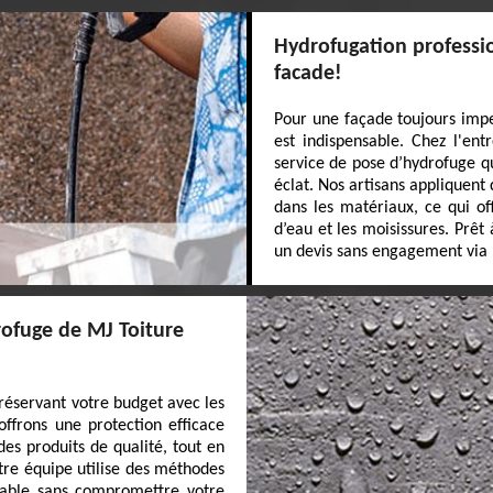
Hydrofugation professi
facade!
Pour une façade toujours imp
est indispensable. Chez l'en
service de pose d’hydrofuge qu
éclat. Nos artisans appliquent
dans les matériaux, ce qui off
d’eau et les moisissures. Prê
un devis sans engagement via n
rofuge de MJ Toiture
réservant votre budget avec les
ffrons une protection efficace
 des produits de qualité, tout en
tre équipe utilise des méthodes
ccable sans compromettre votre