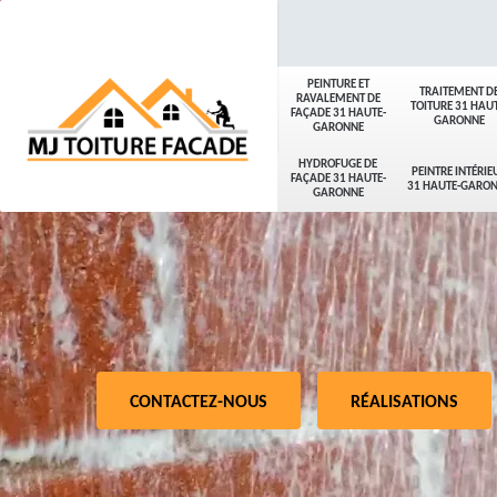
PEINTURE ET
TRAITEMENT D
RAVALEMENT DE
TOITURE 31 HAUT
FAÇADE 31 HAUTE-
GARONNE
GARONNE
HYDROFUGE DE
PEINTRE INTÉRIE
FAÇADE 31 HAUTE-
31 HAUTE-GARO
GARONNE
CONTACTEZ-NOUS
RÉALISATIONS