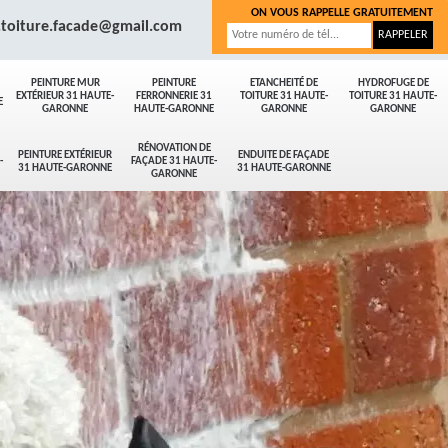
ON VOUS RAPPELLE GRATUITEMENT
.toiture.facade@gmail.com
PEINTURE MUR
PEINTURE
ETANCHEITÉ DE
HYDROFUGE DE
EXTÉRIEUR 31 HAUTE-
FERRONNERIE 31
TOITURE 31 HAUTE-
TOITURE 31 HAUTE-
E
GARONNE
HAUTE-GARONNE
GARONNE
GARONNE
RÉNOVATION DE
PEINTURE EXTÉRIEUR
ENDUITE DE FAÇADE
-
FAÇADE 31 HAUTE-
31 HAUTE-GARONNE
31 HAUTE-GARONNE
GARONNE