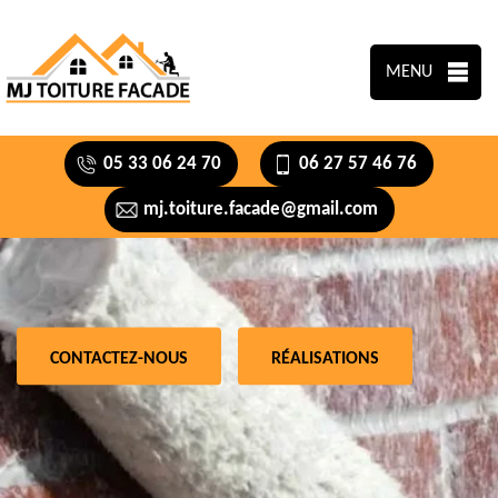
MENU
05 33 06 24 70
06 27 57 46 76
mj.toiture.facade@gmail.com
CONTACTEZ-NOUS
RÉALISATIONS