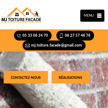
MENU
05 33 06 24 70
06 27 57 46 76
mj.toiture.facade@gmail.com
CONTACTEZ-NOUS
RÉALISATIONS