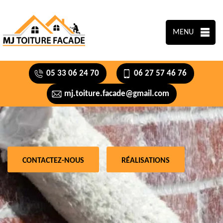
MENU
05 33 06 24 70
06 27 57 46 76
mj.toiture.facade@gmail.com
CONTACTEZ-NOUS
RÉALISATIONS