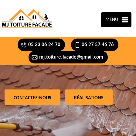
MENU
05 33 06 24 70
06 27 57 46 76
mj.toiture.facade@gmail.com
CONTACTEZ-NOUS
RÉALISATIONS