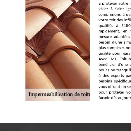
à protéger votre
viviez à Saint I
comprenons à quel
votre toit des inf
qualifiés à 318
rapidement, en 
mesure adaptées
besoin d'une simp
plus complexe, nou
qualité pour garan
Avec MJ Toiture
bénéficier d'une 
pour une tranquilli
à des experts pa
besoins spécifiq
vous offrant un se
pour protéger vo
facade dès aujourd