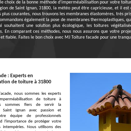
e choix de la bonne méthode d'imperméabilisation pour votre toiture
ion de Saint Ignan, 31800, la météo peut être capricieuse, et il est 
s plus courantes, nous trouvons les membranes élastomères, très prisé
commandons également la pose de membranes thermoplastiques, qui 
 souhaitent une solution plus écologique, les toitures végétalisée
ales. En comparant ces méthodes, nous nous assurons que votre proje
t fiable. Faites le bon choix avec MJ Toiture facade pour une tranquil
ade : Experts en
tion de toiture à 31800
facade, nous sommes les experts
imperméabilisation de toiture à
s sommes fiers de servir la
Saint Ignan avec passion et
tre équipe de professionnels
nd l'importance de protéger votre
s intempéries. Nous utilisons des