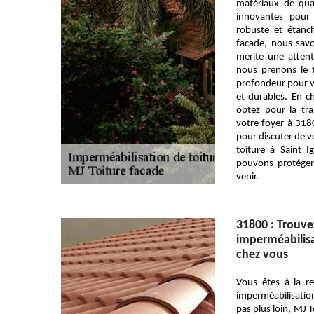
matériaux de qua
innovantes pour 
robuste et étanc
facade, nous sav
mérite une attent
nous prenons le 
profondeur pour vo
et durables. En c
optez pour la tran
votre foyer à 318
pour discuter de v
toiture à Saint 
pouvons protéger
venir.
31800 : Trouve
imperméabilisa
chez vous
Vous êtes à la r
imperméabilisatio
pas plus loin, MJ T