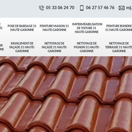
05 33 06 24 70
06 27 57 46 76
mj
E
IMPERMÉABILISATION
POSE DE BARDAGE 31
PEINTURE MAISON 31
PEINTURE BOISERIE
E-
DE TOITURE 31
HAUTE-GARONNE
HAUTE-GARONNE
31 HAUTE-GARONN
HAUTE-GARONNE
RAVALEMENT DE
NETTOYAGE DE
NETTOYAGE DE
NETTOYAGE DE
UR
FAÇADE 31 HAUTE-
FAÇADE 31 HAUTE-
PIGNON 31 HAUTE-
TERRASSE 31 HAUTE
NNE
GARONNE
GARONNE
GARONNE
GARONNE