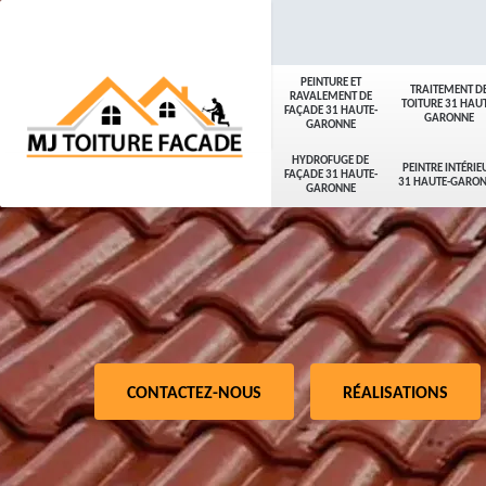
PEINTURE ET
TRAITEMENT D
RAVALEMENT DE
TOITURE 31 HAUT
FAÇADE 31 HAUTE-
GARONNE
GARONNE
HYDROFUGE DE
PEINTRE INTÉRIE
FAÇADE 31 HAUTE-
31 HAUTE-GARO
GARONNE
CONTACTEZ-NOUS
RÉALISATIONS