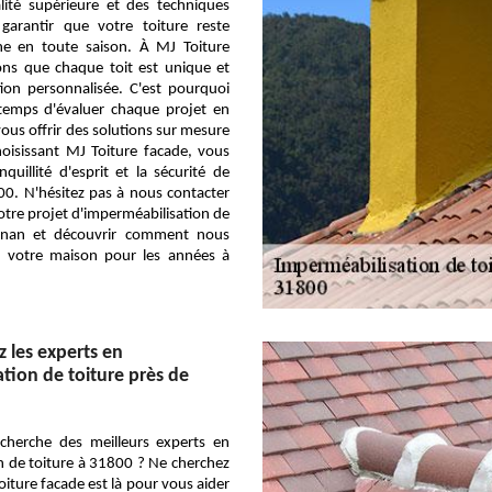
lité supérieure et des techniques
garantir que votre toiture reste
he en toute saison. À MJ Toiture
ons que chaque toit est unique et
ion personnalisée. C'est pourquoi
temps d'évaluer chaque projet en
us offrir des solutions sur mesure
hoisissant MJ Toiture facade, vous
quillité d'esprit et la sécurité de
00. N'hésitez pas à nous contacter
otre projet d'imperméabilisation de
Ignan et découvrir comment nous
 votre maison pour les années à
z les experts en
tion de toiture près de
echerche des meilleurs experts en
n de toiture à 31800 ? Ne cherchez
oiture facade est là pour vous aider