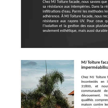
Chez MJ Toiture facade, nous savons que l
sa résistance aux intempéries. Dans la rég
infiltrations d'eau. Parmi les méthodes le
adhérence. À MJ Toiture facade, nous re
résistance aux rayons UV. Pour ceux qui
l'isolation et la gestion des eaux pluvi
seulement esthétique, mais aussi durable e
MJ Toiture fac
imperméabilisa
Chez MJ Toiture 
incontestés en 
31800, et nou
communauté de 
dévouement. No
qualifiés compre
maison contre le