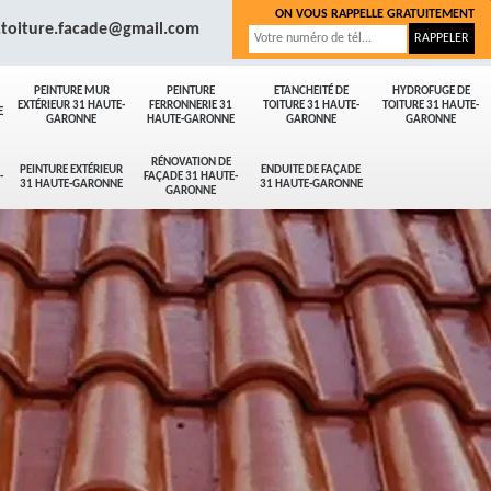
ON VOUS RAPPELLE GRATUITEMENT
.toiture.facade@gmail.com
PEINTURE MUR
PEINTURE
ETANCHEITÉ DE
HYDROFUGE DE
EXTÉRIEUR 31 HAUTE-
FERRONNERIE 31
TOITURE 31 HAUTE-
TOITURE 31 HAUTE-
E
GARONNE
HAUTE-GARONNE
GARONNE
GARONNE
RÉNOVATION DE
PEINTURE EXTÉRIEUR
ENDUITE DE FAÇADE
-
FAÇADE 31 HAUTE-
31 HAUTE-GARONNE
31 HAUTE-GARONNE
GARONNE