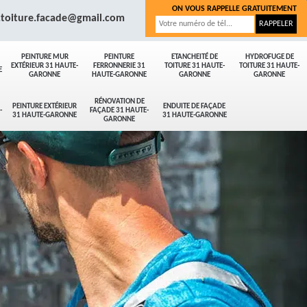
ON VOUS RAPPELLE GRATUITEMENT
.toiture.facade@gmail.com
PEINTURE MUR
PEINTURE
ETANCHEITÉ DE
HYDROFUGE DE
EXTÉRIEUR 31 HAUTE-
FERRONNERIE 31
TOITURE 31 HAUTE-
TOITURE 31 HAUTE-
E
GARONNE
HAUTE-GARONNE
GARONNE
GARONNE
RÉNOVATION DE
PEINTURE EXTÉRIEUR
ENDUITE DE FAÇADE
-
FAÇADE 31 HAUTE-
31 HAUTE-GARONNE
31 HAUTE-GARONNE
GARONNE