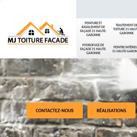
PEINTURE ET
TRAITEMENT D
RAVALEMENT DE
TOITURE 31 HAUT
FAÇADE 31 HAUTE-
GARONNE
GARONNE
HYDROFUGE DE
PEINTRE INTÉRIE
FAÇADE 31 HAUTE-
31 HAUTE-GARO
GARONNE
CONTACTEZ-NOUS
RÉALISATIONS