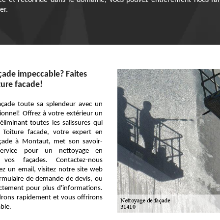
iée et reconnue dans le domaine, vous pouvez entièrement nous fa
er.
çade impeccable? Faites
ture facade!
açade toute sa splendeur avec un
onnel! Offrez à votre extérieur un
liminant toutes les salissures qui
 Toiture facade, votre expert en
çade à Montaut, met son savoir-
service pour un nettoyage en
vos façades. Contactez-nous
z un email, visitez notre site web
ormulaire de demande de devis, ou
ctement pour plus d'informations.
rons rapidement et vous offrirons
ble.