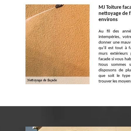
MJ Toiture fac
nettoyage de f
environs
Au fil des anné
intempéries, votr
donner une mauva
qu’il est tout à f
murs extérieurs 
facade si vous hab
Nous sommes sp
disposons de plu
que soit le typ
trouver les moyen