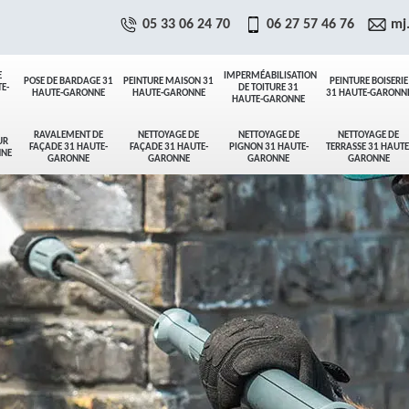
05 33 06 24 70
06 27 57 46 76
mj
E
IMPERMÉABILISATION
POSE DE BARDAGE 31
PEINTURE MAISON 31
PEINTURE BOISERIE
E-
DE TOITURE 31
HAUTE-GARONNE
HAUTE-GARONNE
31 HAUTE-GARONN
HAUTE-GARONNE
RAVALEMENT DE
NETTOYAGE DE
NETTOYAGE DE
NETTOYAGE DE
UR
FAÇADE 31 HAUTE-
FAÇADE 31 HAUTE-
PIGNON 31 HAUTE-
TERRASSE 31 HAUTE
NNE
GARONNE
GARONNE
GARONNE
GARONNE