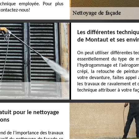
chnique employée. Pour plus
 contactez-nous!
Les différentes techniq
de Montaut et ses envi
On peut utiliser différentes 
essentiellement du type de m
l’hydrogommage et l’aérogomm
crépi, la retouche de peintu
votre devanture, faites appel
les travaux de ravalement et 
technique attribuer à votre fa
atuit pour le nettoyage
rons
end de l’importance des travaux