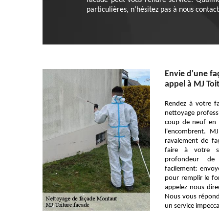
facade peut vous rendre service. Qualif
particulières, n’hésitez pas à nous contact
Envie d'une fa
appel à MJ Toi
Rendez à votre f
nettoyage professi
coup de neuf en é
l'encombrent. MJ
ravalement de fa
faire à votre 
profondeur de 
facilement: envoye
pour remplir le f
appelez-nous dire
Nous vous répond
un service impecca