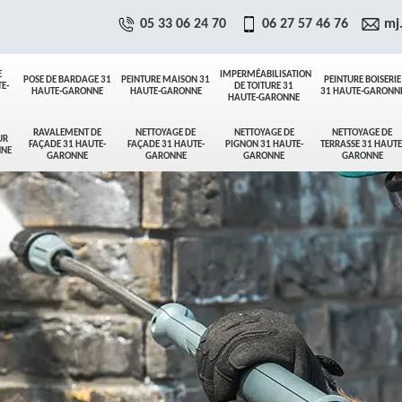
05 33 06 24 70
06 27 57 46 76
mj
E
IMPERMÉABILISATION
POSE DE BARDAGE 31
PEINTURE MAISON 31
PEINTURE BOISERIE
E-
DE TOITURE 31
HAUTE-GARONNE
HAUTE-GARONNE
31 HAUTE-GARONN
HAUTE-GARONNE
RAVALEMENT DE
NETTOYAGE DE
NETTOYAGE DE
NETTOYAGE DE
UR
FAÇADE 31 HAUTE-
FAÇADE 31 HAUTE-
PIGNON 31 HAUTE-
TERRASSE 31 HAUTE
NNE
GARONNE
GARONNE
GARONNE
GARONNE