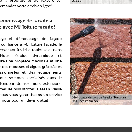
e la propreté et de l’excellence,
emandez votre devis en ligne!
démoussage de façade à
se avec MJ Toiture facade!
age et démoussage de façade
 confiance à MJ Toiture facade, le
tervenant à Vieille Toulouse et dans
 Notre équipe dynamique et
ure une propreté maximale et une
ce des mousses et algues grâce à des
essionnelles et des équipements
Nous sommes spécialisés dans le
fondeur de vos murs extérieurs,
es les plus strictes. Basés à Vieille
nous vous garantissons un service
z-nous pour un devis gratuit!