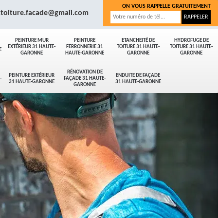
ON VOUS RAPPELLE GRATUITEMENT
.toiture.facade@gmail.com
PEINTURE MUR
PEINTURE
ETANCHEITÉ DE
HYDROFUGE DE
EXTÉRIEUR 31 HAUTE-
FERRONNERIE 31
TOITURE 31 HAUTE-
TOITURE 31 HAUTE-
E
GARONNE
HAUTE-GARONNE
GARONNE
GARONNE
RÉNOVATION DE
PEINTURE EXTÉRIEUR
ENDUITE DE FAÇADE
-
FAÇADE 31 HAUTE-
31 HAUTE-GARONNE
31 HAUTE-GARONNE
GARONNE