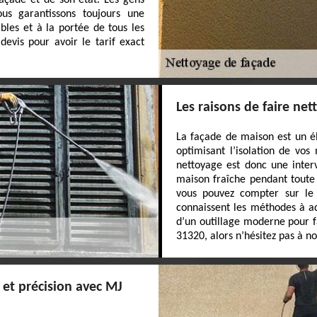
açade et de son état. Les gens
us garantissons toujours une
bles et à la portée de tous les
evis pour avoir le tarif exact
Les raisons de faire ne
La façade de maison est un é
optimisant l’isolation de vos
nettoyage est donc une interv
maison fraîche pendant toute 
vous pouvez compter sur le s
connaissent les méthodes à a
d’un outillage moderne pour fa
31320, alors n’hésitez pas à no
 et précision avec MJ