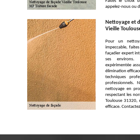
Faites le choix d
appelez-nous ou d
Nettoyage et 
Vieille Toulou
Pour un nettoy
impeccable, faites
façadier expert in
ses environs.
expérimentée ass
élimination effica
techniques prof
professionnels. 
nettoyage en pro
respectant les norm
Toulouse 31320, 
efficace. Contacte