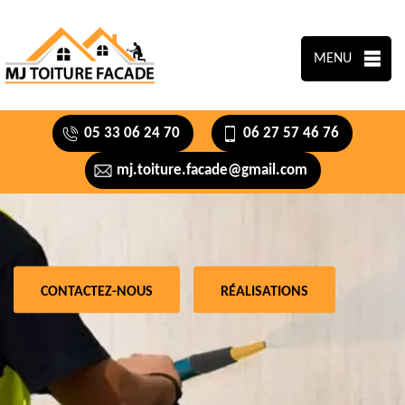
MENU
05 33 06 24 70
06 27 57 46 76
mj.toiture.facade@gmail.com
CONTACTEZ-NOUS
RÉALISATIONS