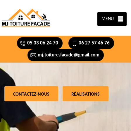
MENU
05 33 06 24 70
06 27 57 46 76
mj.toiture.facade@gmail.com
CONTACTEZ-NOUS
RÉALISATIONS