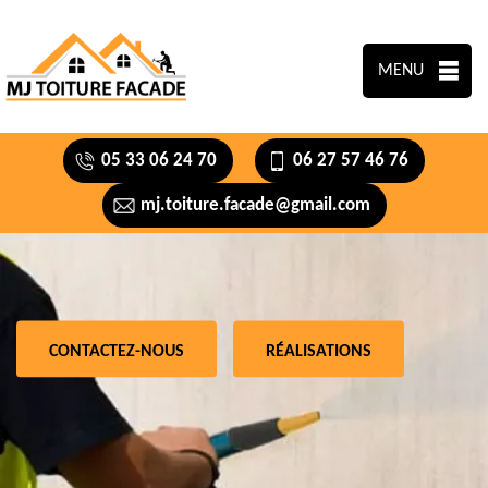
MENU
05 33 06 24 70
06 27 57 46 76
mj.toiture.facade@gmail.com
CONTACTEZ-NOUS
RÉALISATIONS