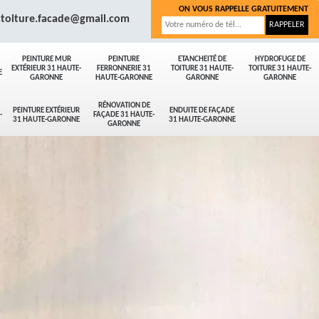
ON VOUS RAPPELLE GRATUITEMENT
.toiture.facade@gmail.com
PEINTURE MUR
PEINTURE
ETANCHEITÉ DE
HYDROFUGE DE
EXTÉRIEUR 31 HAUTE-
FERRONNERIE 31
TOITURE 31 HAUTE-
TOITURE 31 HAUTE-
E
GARONNE
HAUTE-GARONNE
GARONNE
GARONNE
RÉNOVATION DE
PEINTURE EXTÉRIEUR
ENDUITE DE FAÇADE
-
FAÇADE 31 HAUTE-
31 HAUTE-GARONNE
31 HAUTE-GARONNE
GARONNE