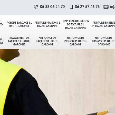
05 33 06 24 70
06 27 57 46 76
mj
E
IMPERMÉABILISATION
POSE DE BARDAGE 31
PEINTURE MAISON 31
PEINTURE BOISERIE
E-
DE TOITURE 31
HAUTE-GARONNE
HAUTE-GARONNE
31 HAUTE-GARONN
HAUTE-GARONNE
RAVALEMENT DE
NETTOYAGE DE
NETTOYAGE DE
NETTOYAGE DE
UR
FAÇADE 31 HAUTE-
FAÇADE 31 HAUTE-
PIGNON 31 HAUTE-
TERRASSE 31 HAUTE
NNE
GARONNE
GARONNE
GARONNE
GARONNE