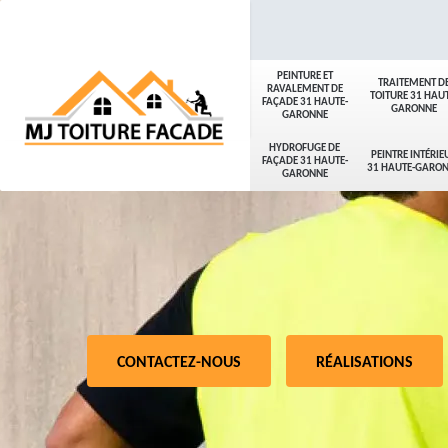
PEINTURE ET
TRAITEMENT D
RAVALEMENT DE
TOITURE 31 HAUT
FAÇADE 31 HAUTE-
GARONNE
GARONNE
HYDROFUGE DE
PEINTRE INTÉRIE
FAÇADE 31 HAUTE-
31 HAUTE-GARO
GARONNE
CONTACTEZ-NOUS
RÉALISATIONS