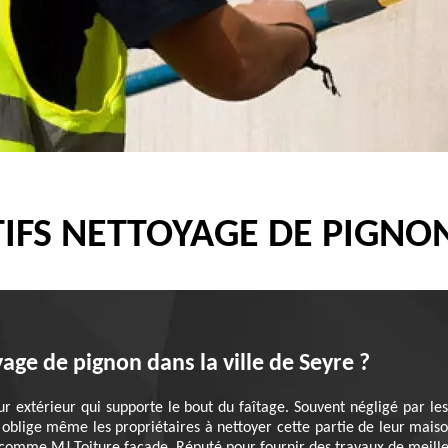
TIFS NETTOYAGE DE PIGNON
yage de pignon dans la ville de Seyre ?
r extérieur qui supporte le bout du faîtage. Souvent négligé par les
oi oblige même les propriétaires à nettoyer cette partie de leur maison.