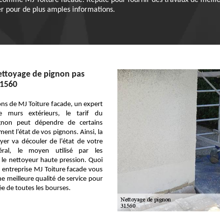
 comme MJ Toiture facade. Réputé pour fournir des travaux de meilleu
er pour de plus amples informations.
nettoyage de pignon pas
31560
ions de MJ Toiture facade, un expert
 murs extérieurs, le tarif du
gnon peut dépendre de certains
ent l’état de vos pignons. Ainsi, la
er va découler de l’état de votre
ral, le moyen utilisé par les
 le nettoyeur haute pression. Quoi
re entreprise MJ Toiture facade vous
ne meilleure qualité de service pour
tée de toutes les bourses.