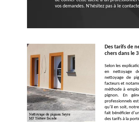
de confier cette tâche à un professionnel
vos demandes. N’hésitez pas à le contact
Des tarifs de 
chers dans le 
Selon les explicat
en nettoyage de
nettoyage de pi
facteurs et notamm
méthode à employ
pignon. En géné
professionnels est
qu’il en soit, not
fait bénéficier d’u
des tarifs à la por