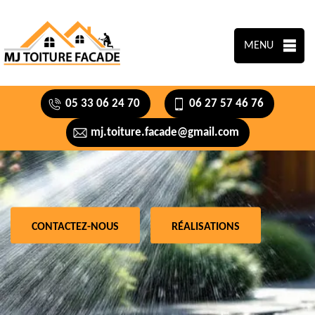
MENU
05 33 06 24 70
06 27 57 46 76
mj.toiture.facade@gmail.com
CONTACTEZ-NOUS
RÉALISATIONS