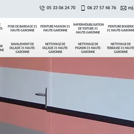
05 33 06 24 70
06 27 57 46 76
mj
E
IMPERMÉABILISATION
POSE DE BARDAGE 31
PEINTURE MAISON 31
PEINTURE BOISERIE
E-
DE TOITURE 31
HAUTE-GARONNE
HAUTE-GARONNE
31 HAUTE-GARONN
HAUTE-GARONNE
RAVALEMENT DE
NETTOYAGE DE
NETTOYAGE DE
NETTOYAGE DE
UR
FAÇADE 31 HAUTE-
FAÇADE 31 HAUTE-
PIGNON 31 HAUTE-
TERRASSE 31 HAUTE
NNE
GARONNE
GARONNE
GARONNE
GARONNE