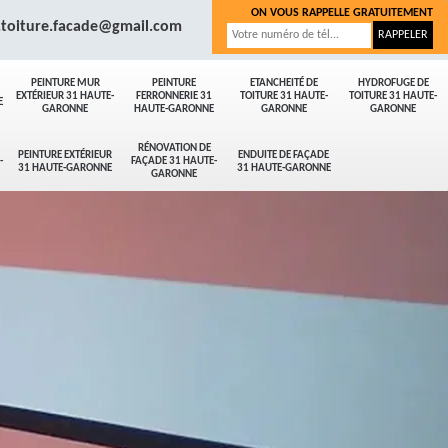
ON VOUS RAPPELLE GRATUITEMENT
.toiture.facade@gmail.com
PEINTURE MUR
PEINTURE
ETANCHEITÉ DE
HYDROFUGE DE
EXTÉRIEUR 31 HAUTE-
FERRONNERIE 31
TOITURE 31 HAUTE-
TOITURE 31 HAUTE-
E
GARONNE
HAUTE-GARONNE
GARONNE
GARONNE
RÉNOVATION DE
PEINTURE EXTÉRIEUR
ENDUITE DE FAÇADE
-
FAÇADE 31 HAUTE-
31 HAUTE-GARONNE
31 HAUTE-GARONNE
GARONNE