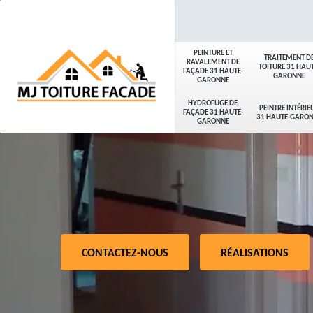
PEINTURE ET
TRAITEMENT D
RAVALEMENT DE
TOITURE 31 HAUT
FAÇADE 31 HAUTE-
GARONNE
GARONNE
HYDROFUGE DE
PEINTRE INTÉRIE
FAÇADE 31 HAUTE-
31 HAUTE-GARO
GARONNE
CONTACTEZ-NOUS
RÉALISATIONS