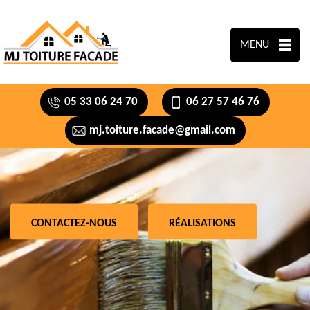
MENU
05 33 06 24 70
06 27 57 46 76
mj.toiture.facade@gmail.com
CONTACTEZ-NOUS
RÉALISATIONS