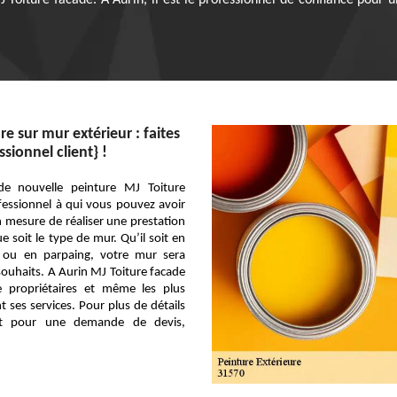
 Toiture facade. A Aurin, il est le professionnel de confiance pour 
e sur mur extérieur : faites
sionnel client} !
e nouvelle peinture MJ Toiture
fessionnel à qui vous pouvez avoir
en mesure de réaliser une prestation
e soit le type de mur. Qu’il soit en
e ou en parpaing, votre mur sera
souhaits. A Aurin MJ Toiture facade
e propriétaires et même les plus
nt ses services. Pour plus de détails
et pour une demande de devis,