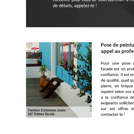
conseillé pour vous de vous adresser à MJ
de détails, appelez-le !
Pose de peintur
appel au profes
Pour une pose d
facade est un pro
confiance. Il est 
de qualité, quel qu
pierre, en briqu
repeint selon vos 
a la confiance d
exigeants sollicite
sur ses offres 
contactez-le !