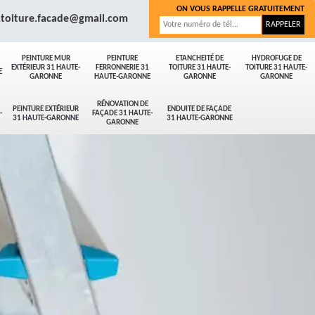
ON VOUS RAPPELLE GRATUITEMENT
.toiture.facade@gmail.com
PEINTURE MUR
PEINTURE
ETANCHEITÉ DE
HYDROFUGE DE
EXTÉRIEUR 31 HAUTE-
FERRONNERIE 31
TOITURE 31 HAUTE-
TOITURE 31 HAUTE-
E
GARONNE
HAUTE-GARONNE
GARONNE
GARONNE
RÉNOVATION DE
PEINTURE EXTÉRIEUR
ENDUITE DE FAÇADE
-
FAÇADE 31 HAUTE-
31 HAUTE-GARONNE
31 HAUTE-GARONNE
GARONNE