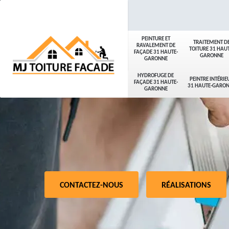
PEINTURE ET
TRAITEMENT D
RAVALEMENT DE
TOITURE 31 HAUT
FAÇADE 31 HAUTE-
GARONNE
GARONNE
HYDROFUGE DE
PEINTRE INTÉRIE
FAÇADE 31 HAUTE-
31 HAUTE-GARO
GARONNE
CONTACTEZ-NOUS
RÉALISATIONS