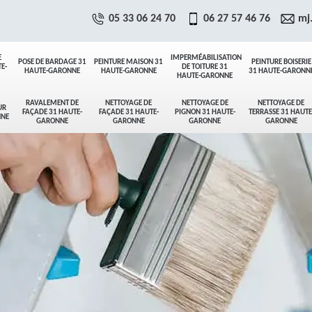
05 33 06 24 70
06 27 57 46 76
mj
E
IMPERMÉABILISATION
POSE DE BARDAGE 31
PEINTURE MAISON 31
PEINTURE BOISERIE
E-
DE TOITURE 31
HAUTE-GARONNE
HAUTE-GARONNE
31 HAUTE-GARONN
HAUTE-GARONNE
RAVALEMENT DE
NETTOYAGE DE
NETTOYAGE DE
NETTOYAGE DE
UR
FAÇADE 31 HAUTE-
FAÇADE 31 HAUTE-
PIGNON 31 HAUTE-
TERRASSE 31 HAUTE
NNE
GARONNE
GARONNE
GARONNE
GARONNE