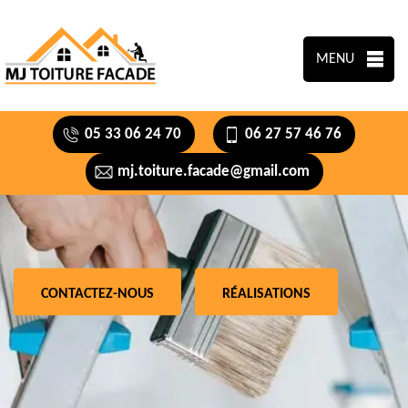
MENU
05 33 06 24 70
06 27 57 46 76
mj.toiture.facade@gmail.com
CONTACTEZ-NOUS
RÉALISATIONS