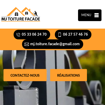
MENU
05 33 06 24 70
06 27 57 46 76
mj.toiture.facade@gmail.com
CONTACTEZ-NOUS
RÉALISATIONS