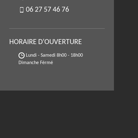
06 27 57 46 76
HORAIRE D'OUVERTURE
Lundi - Samedi
8h00 - 18h00
Dimanche Férmé