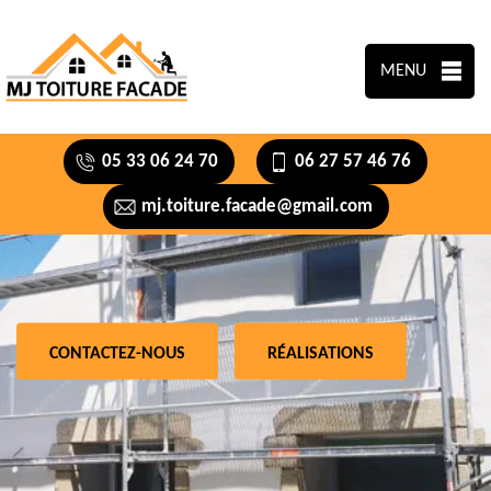
MENU
05 33 06 24 70
06 27 57 46 76
mj.toiture.facade@gmail.com
CONTACTEZ-NOUS
RÉALISATIONS