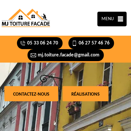
MENU
05 33 06 24 70
06 27 57 46 76
mj.toiture.facade@gmail.com
CONTACTEZ-NOUS
RÉALISATIONS