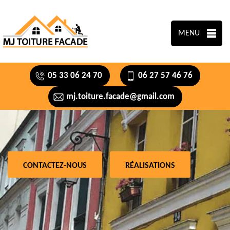
MENU
05 33 06 24 70
06 27 57 46 76
mj.toiture.facade@gmail.com
CONTACTEZ-NOUS
RÉALISATIONS