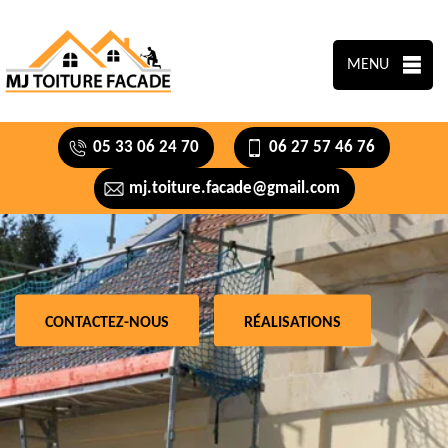
MENU
05 33 06 24 70
06 27 57 46 76
mj.toiture.facade@gmail.com
CONTACTEZ-NOUS
RÉALISATIONS