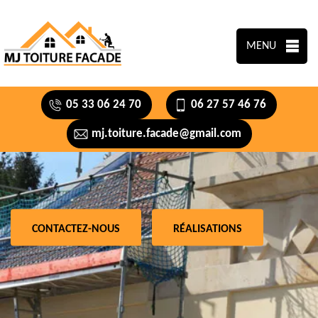
MENU
05 33 06 24 70
06 27 57 46 76
mj.toiture.facade@gmail.com
CONTACTEZ-NOUS
RÉALISATIONS