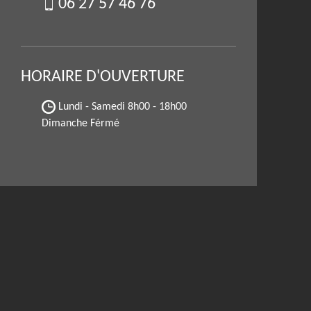
06 27 57 46 76
HORAIRE D'OUVERTURE
Lundi - Samedi
8h00 - 18h00
Dimanche Férmé