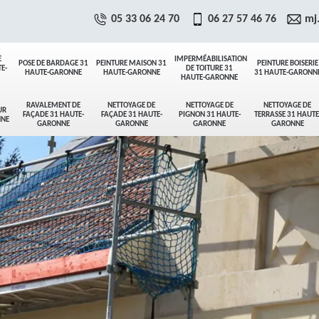
05 33 06 24 70
06 27 57 46 76
mj
E
IMPERMÉABILISATION
POSE DE BARDAGE 31
PEINTURE MAISON 31
PEINTURE BOISERIE
E-
DE TOITURE 31
HAUTE-GARONNE
HAUTE-GARONNE
31 HAUTE-GARONN
HAUTE-GARONNE
RAVALEMENT DE
NETTOYAGE DE
NETTOYAGE DE
NETTOYAGE DE
UR
FAÇADE 31 HAUTE-
FAÇADE 31 HAUTE-
PIGNON 31 HAUTE-
TERRASSE 31 HAUTE
NNE
GARONNE
GARONNE
GARONNE
GARONNE