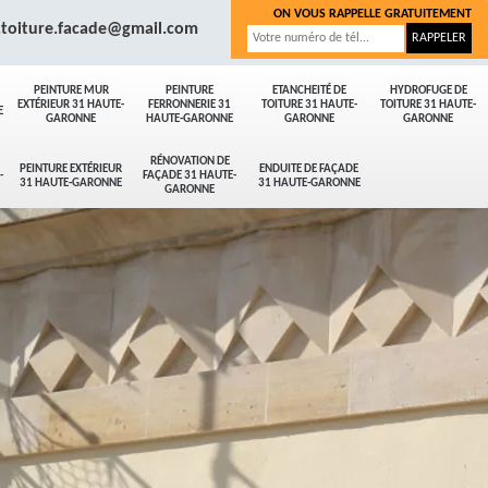
ON VOUS RAPPELLE GRATUITEMENT
.toiture.facade@gmail.com
PEINTURE MUR
PEINTURE
ETANCHEITÉ DE
HYDROFUGE DE
EXTÉRIEUR 31 HAUTE-
FERRONNERIE 31
TOITURE 31 HAUTE-
TOITURE 31 HAUTE-
E
GARONNE
HAUTE-GARONNE
GARONNE
GARONNE
RÉNOVATION DE
PEINTURE EXTÉRIEUR
ENDUITE DE FAÇADE
-
FAÇADE 31 HAUTE-
31 HAUTE-GARONNE
31 HAUTE-GARONNE
GARONNE