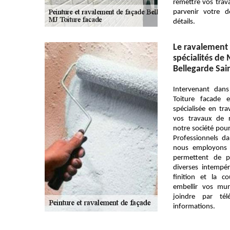
remettre vos trava
parvenir votre 
détails.
Le ravalement 
spécialités de 
Bellegarde Sai
Intervenant dan
Toiture facade 
spécialisée en tr
vos travaux de r
notre société pou
Professionnels d
nous employons o
permettent de p
diverses intempér
finition et la 
embellir vos mu
joindre par té
informations.