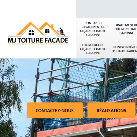
PEINTURE ET
TRAITEMENT D
RAVALEMENT DE
TOITURE 31 HAUT
FAÇADE 31 HAUTE-
GARONNE
GARONNE
HYDROFUGE DE
PEINTRE INTÉRIE
FAÇADE 31 HAUTE-
31 HAUTE-GARO
GARONNE
CONTACTEZ-NOUS
RÉALISATIONS