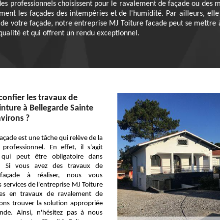
des professionnels choisissent pour le ravalement de façade ou des mu
ment les façades des intempéries et de l'humidité. Par ailleurs, el
de votre façade, notre entreprise MJ Toiture facade peut se mettre à
ualité et qui offrent un rendu exceptionnel.
confier les travaux de
nture à Bellegarde Sainte
nvirons ?
açade est une tâche qui relève de la
rofessionnel. En effet, il s'agit
 qui peut être obligatoire dans
ns. Si vous avez des travaux de
façade à réaliser, nous vous
ervices de l'entreprise MJ Toiture
sées en travaux de ravalement de
ons trouver la solution appropriée
de. Ainsi, n'hésitez pas à nous