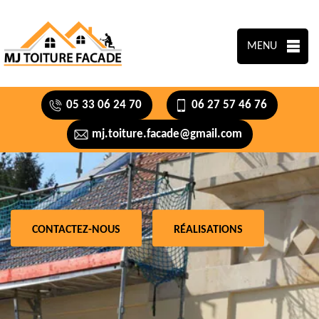
MENU
05 33 06 24 70
06 27 57 46 76
mj.toiture.facade@gmail.com
CONTACTEZ-NOUS
RÉALISATIONS