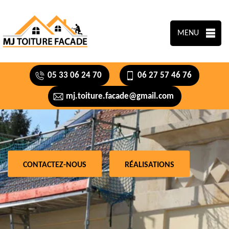
MENU
05 33 06 24 70
06 27 57 46 76
mj.toiture.facade@gmail.com
CONTACTEZ-NOUS
RÉALISATIONS