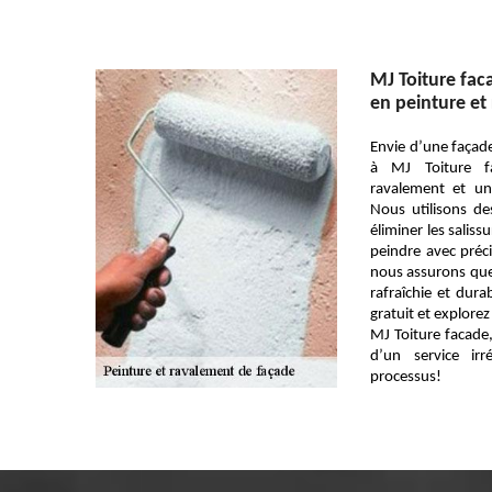
MJ Toiture fac
en peinture et
Envie d’une façade
à MJ Toiture f
ravalement et un
Nous utilisons d
éliminer les salis
peindre avec préc
nous assurons qu
rafraîchie et dur
gratuit et explorez
MJ Toiture facade,
d’un service ir
processus!