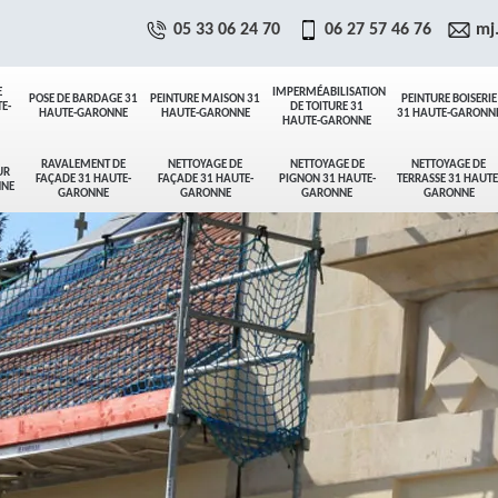
05 33 06 24 70
06 27 57 46 76
mj
E
IMPERMÉABILISATION
POSE DE BARDAGE 31
PEINTURE MAISON 31
PEINTURE BOISERIE
E-
DE TOITURE 31
HAUTE-GARONNE
HAUTE-GARONNE
31 HAUTE-GARONN
HAUTE-GARONNE
RAVALEMENT DE
NETTOYAGE DE
NETTOYAGE DE
NETTOYAGE DE
UR
FAÇADE 31 HAUTE-
FAÇADE 31 HAUTE-
PIGNON 31 HAUTE-
TERRASSE 31 HAUTE
NNE
GARONNE
GARONNE
GARONNE
GARONNE