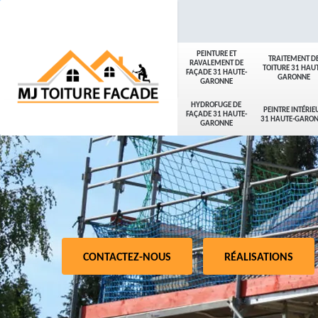
PEINTURE ET
TRAITEMENT D
RAVALEMENT DE
TOITURE 31 HAUT
FAÇADE 31 HAUTE-
GARONNE
GARONNE
HYDROFUGE DE
PEINTRE INTÉRIE
FAÇADE 31 HAUTE-
31 HAUTE-GARO
GARONNE
CONTACTEZ-NOUS
RÉALISATIONS