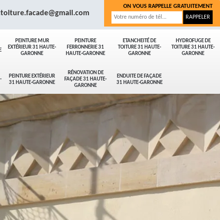
ON VOUS RAPPELLE GRATUITEMENT
.toiture.facade@gmail.com
PEINTURE MUR
PEINTURE
ETANCHEITÉ DE
HYDROFUGE DE
EXTÉRIEUR 31 HAUTE-
FERRONNERIE 31
TOITURE 31 HAUTE-
TOITURE 31 HAUTE-
E
GARONNE
HAUTE-GARONNE
GARONNE
GARONNE
RÉNOVATION DE
PEINTURE EXTÉRIEUR
ENDUITE DE FAÇADE
-
FAÇADE 31 HAUTE-
31 HAUTE-GARONNE
31 HAUTE-GARONNE
GARONNE