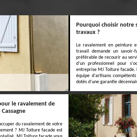
Pourquoi choisir notre 
travaux ?
Le ravalement en peinture es
travail demande un savoir-fa
préférable de recourir au serv
d'un professionnel pour s'o
entreprise MJ Toiture facade.
équipe d'artisans compétent
dotés d'une garantie décennale
 pour le ravalement de
e Cassagne
'occuper du ravalement de votre
êtement ? MJ Toiture facade est
n réalisé, MJ Toiture facade vous