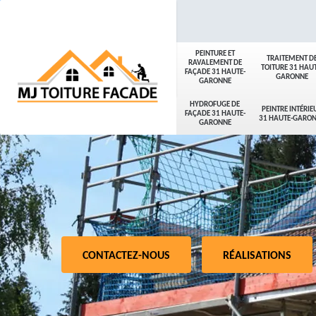
PEINTURE ET
TRAITEMENT D
RAVALEMENT DE
TOITURE 31 HAUT
FAÇADE 31 HAUTE-
GARONNE
GARONNE
HYDROFUGE DE
PEINTRE INTÉRIE
FAÇADE 31 HAUTE-
31 HAUTE-GARO
GARONNE
CONTACTEZ-NOUS
RÉALISATIONS