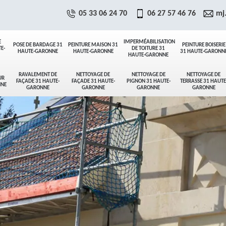
05 33 06 24 70
06 27 57 46 76
mj
E
IMPERMÉABILISATION
POSE DE BARDAGE 31
PEINTURE MAISON 31
PEINTURE BOISERIE
E-
DE TOITURE 31
HAUTE-GARONNE
HAUTE-GARONNE
31 HAUTE-GARONN
HAUTE-GARONNE
RAVALEMENT DE
NETTOYAGE DE
NETTOYAGE DE
NETTOYAGE DE
UR
FAÇADE 31 HAUTE-
FAÇADE 31 HAUTE-
PIGNON 31 HAUTE-
TERRASSE 31 HAUTE
NNE
GARONNE
GARONNE
GARONNE
GARONNE