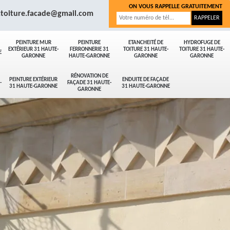
ON VOUS RAPPELLE GRATUITEMENT
.toiture.facade@gmail.com
PEINTURE MUR
PEINTURE
ETANCHEITÉ DE
HYDROFUGE DE
EXTÉRIEUR 31 HAUTE-
FERRONNERIE 31
TOITURE 31 HAUTE-
TOITURE 31 HAUTE-
E
GARONNE
HAUTE-GARONNE
GARONNE
GARONNE
RÉNOVATION DE
PEINTURE EXTÉRIEUR
ENDUITE DE FAÇADE
-
FAÇADE 31 HAUTE-
31 HAUTE-GARONNE
31 HAUTE-GARONNE
GARONNE