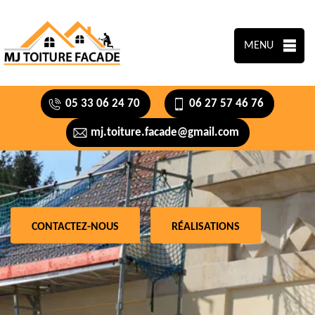
MENU
05 33 06 24 70
06 27 57 46 76
mj.toiture.facade@gmail.com
CONTACTEZ-NOUS
RÉALISATIONS