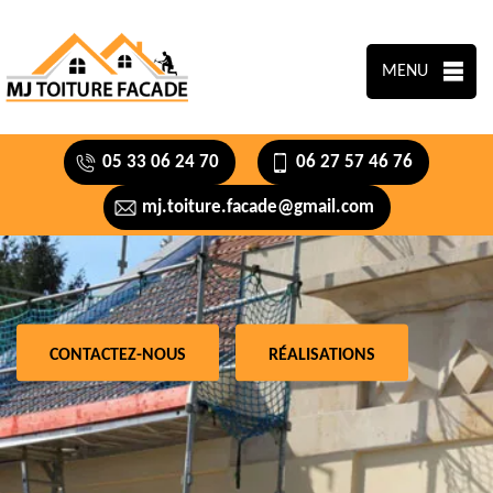
MENU
05 33 06 24 70
06 27 57 46 76
mj.toiture.facade@gmail.com
CONTACTEZ-NOUS
RÉALISATIONS