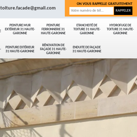
ON VOUS RAPPELLE GRATUITEMENT
.toiture.facade@gmail.com
PEINTURE MUR
PEINTURE
ETANCHEITÉ DE
HYDROFUGE DE
EXTÉRIEUR 31 HAUTE-
FERRONNERIE 31
TOITURE 31 HAUTE-
TOITURE 31 HAUTE-
E
GARONNE
HAUTE-GARONNE
GARONNE
GARONNE
RÉNOVATION DE
PEINTURE EXTÉRIEUR
ENDUITE DE FAÇADE
-
FAÇADE 31 HAUTE-
31 HAUTE-GARONNE
31 HAUTE-GARONNE
GARONNE