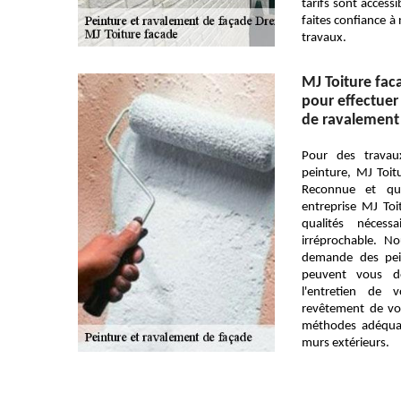
tarifs sont accessi
faites confiance à
travaux.
MJ Toiture faca
pour effectuer
de ravalement 
Pour des trava
peinture, MJ Toitu
Reconnue et qua
entreprise MJ Toi
qualités néces
irréprochable. N
demande des pein
peuvent vous do
l'entretien de 
revêtement de vot
méthodes adéquat
murs extérieurs.