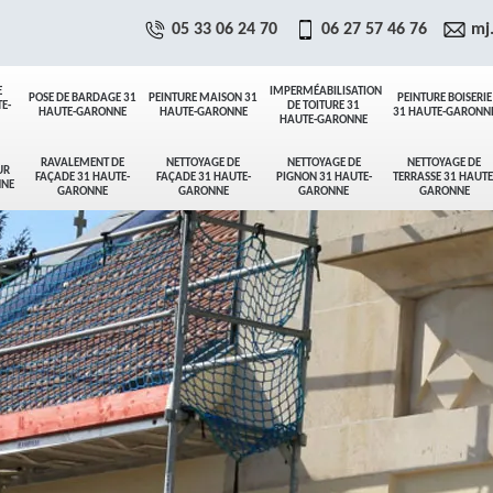
05 33 06 24 70
06 27 57 46 76
mj
E
IMPERMÉABILISATION
POSE DE BARDAGE 31
PEINTURE MAISON 31
PEINTURE BOISERIE
E-
DE TOITURE 31
HAUTE-GARONNE
HAUTE-GARONNE
31 HAUTE-GARONN
HAUTE-GARONNE
RAVALEMENT DE
NETTOYAGE DE
NETTOYAGE DE
NETTOYAGE DE
UR
FAÇADE 31 HAUTE-
FAÇADE 31 HAUTE-
PIGNON 31 HAUTE-
TERRASSE 31 HAUTE
NNE
GARONNE
GARONNE
GARONNE
GARONNE