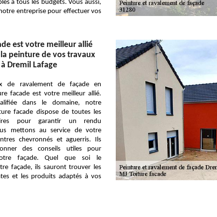
bles à tous les budgets. Vous aussi,
 notre entreprise pour effectuer vos
de est votre meilleur allié
 la peinture de vos travaux
à Dremil Lafage
ux de ravalement de façade en
re facade est votre meilleur allié.
lifiée dans le domaine, notre
ture facade dispose de toutes les
saires pour garantir un rendu
ous mettons au service de votre
tres chevronnés et aguerris. Ils
nner des conseils utiles pour
votre façade. Quel que soi le
re façade, ils sauront trouver les
es et les produits adaptés à vos