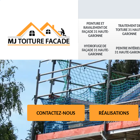
PEINTURE ET
TRAITEMENT D
RAVALEMENT DE
TOITURE 31 HAUT
FAÇADE 31 HAUTE-
GARONNE
GARONNE
HYDROFUGE DE
PEINTRE INTÉRIE
FAÇADE 31 HAUTE-
31 HAUTE-GARO
GARONNE
CONTACTEZ-NOUS
RÉALISATIONS